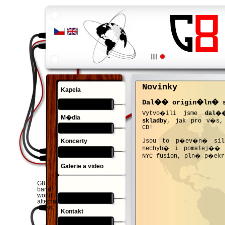
Novinky
Kapela
Dal�� origin�ln� s
Vytvo�ili jsme
dal�
M�dia
skladby
, jak pro v�s,
CD!
Jsou to p�ev�n� sil
Koncerty
nechyb� i pomalej�� 
NYC fusion, pln� p�ek
Galerie a video
G8
band,
world
alternative
music
Kontakt