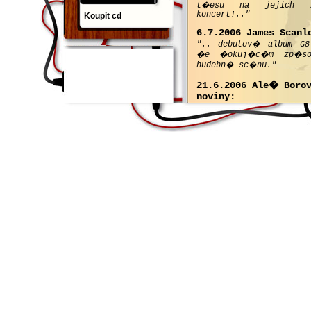
t�esu na jejich z
koncert!.."
Koupit cd
6.7.2006 James Scanl
".. debutov� album G8
�e �okuj�c�m zp�sob
hudebn� sc�nu."
21.6.2006 Ale� Boro
noviny:
".. v�tan� o�iven� m
22.5.2006 Karel Sou�
"Cestu kolem sv�ta na
albu Transglobal origi
v�razn� rytmiky ho z
tucet p�sn�) v�ra
�ensk� vok�ly, pes
instrument�ln� v�kony
7.2.2006 ochodn� �e
Entertainment Martin
"Poslech desky na m� z
kvalitativn� �r
lehkost�..."
15.5.2006 �asopis ZO
Parodii v n�zvu kapel
prvn�ho poslechu. Mu
m��en� kulka atakuj