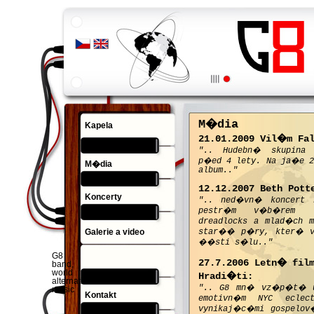
M�dia
Kapela
21.01.2009 Vil�m Fa
".. Hudebn� skupina 
p�ed 4 lety. Na ja�e 2
M�dia
album.."
12.12.2007 Beth Pott
Koncerty
".. ned�vn� koncert 
pestr�m v�b�rem 
dreadlocks a mlad�ch 
Galerie a video
star�� p�ry, kter� v
��sti s�lu.."
G8
27.7.2006 Letn� fil
band,
world
Hradi�ti:
alternative
".. G8 mn� vz�p�t� u
music
Kontakt
emotivn�m NYC eclec
vynikaj�c�mi gospelo